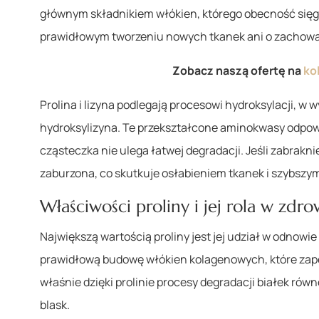
głównym składnikiem włókien, którego obecność sięga
prawidłowym tworzeniu nowych tkanek ani o zachowan
Zobacz naszą ofertę na
ko
Prolina i lizyna podlegają procesowi hydroksylacji, w 
hydroksylizyna. Te przekształcone aminokwasy odpowiad
cząsteczka nie ulega łatwej degradacji. Jeśli zabrakni
zaburzona, co skutkuje osłabieniem tkanek i szybszym
Właściwości proliny i jej rola w zdro
Największą wartością proliny jest jej udział w odnowie
prawidłową budowę włókien kolagenowych, które zapew
właśnie dzięki prolinie procesy degradacji białek rów
blask.