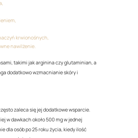
a,
bieniem,
 naczyń krwionośnych,
wne nawilżenie.
sami, takimi jak arginina czy glutaminian, a
aga dodatkowo wzmacnianie skóry i
często zaleca się jej dodatkowe wsparcie.
ciej w dawkach około 500 mg w jednej
 dla osób po 25 roku życia, kiedy ilość