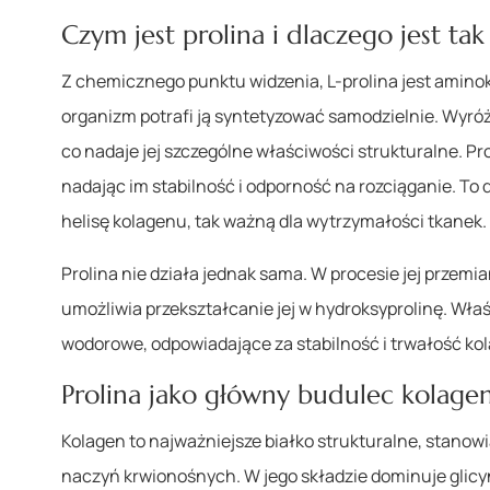
Czym jest prolina i dlaczego jest tak
Z chemicznego punktu widzenia, L-prolina jest amin
organizm potrafi ją syntetyzować samodzielnie. Wyróż
co nadaje jej szczególne właściwości strukturalne. P
nadając im stabilność i odporność na rozciąganie. To 
helisę kolagenu, tak ważną dla wytrzymałości tkanek.
Prolina nie działa jednak sama. W procesie jej przemi
umożliwia przekształcanie jej w hydroksyprolinę. Wł
wodorowe, odpowiadające za stabilność i trwałość ko
Prolina jako główny budulec kolage
Kolagen to najważniejsze białko strukturalne, stanow
naczyń krwionośnych. W jego składzie dominuje glicyna