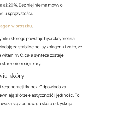
 aż 20%. Bez niej nie ma mowy o
iu sprężystości.
lagen w proszku
.
wyniku którego powstaje hydroksyprolina i
ają za stabilne helisy kolagenu i za to, że
e witaminy C, cała synteza zostaje
 starzeniem się skóry.
wiu skóry
 i regeneracji tkanek. Odpowiada za
niają skórze elastyczność i jędrność. To
noważą się z odnową, a skóra odzyskuje