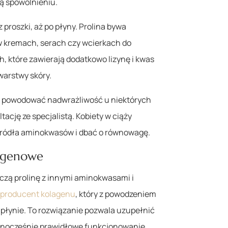
ą spowolnieniu.
 proszki, aż po płyny. Prolina bywa
 kremach, serach czy wcierkach do
, które zawierają dodatkowo lizynę i kwas
warstwy skóry.
 powodować nadwrażliwość u niektórych
ację ze specjalistą. Kobiety w ciąży
źródła aminokwasów i dbać o równowagę.
lagenowe
ączą prolinę z innymi aminokwasami i
i producent kolagenu
, który z powodzeniem
 płynie. To rozwiązanie pozwala uzupełnić
ednocześnie prawidłowe funkcjonowanie