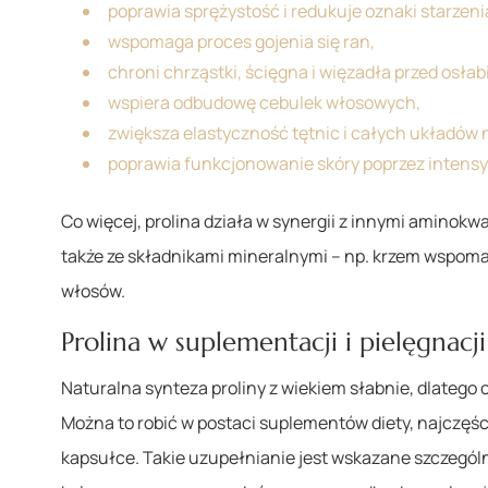
poprawia sprężystość i redukuje oznaki starzeni
wspomaga proces gojenia się ran,
chroni chrząstki, ścięgna i więzadła przed osła
wspiera odbudowę cebulek włosowych,
zwiększa elastyczność tętnic i całych układów
poprawia funkcjonowanie skóry poprzez intensy
Co więcej, prolina działa w synergii z innymi aminokwa
także ze składnikami mineralnymi – np. krzem wspom
włosów.
Prolina w suplementacji i pielęgnacji
Naturalna synteza proliny z wiekiem słabnie, dlatego 
Można to robić w postaci suplementów diety, najczęś
kapsułce. Takie uzupełnianie jest wskazane szczególnie