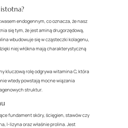
 istotna?
okwasem endogennym, co oznacza, że nasz
nia się tym, że jest aminą drugorzędową,
rolina wbudowuje się w cząsteczki kolagenu,
dzięki niej włókna mają charakterystyczną
any kluczową rolę odgrywa witamina C, która
aśnie wtedy powstają mocne wiązania
lagenowych struktur.
nu
iące fundament skóry, ścięgien, stawów czy
, l-lizyna oraz właśnie prolina. Jest