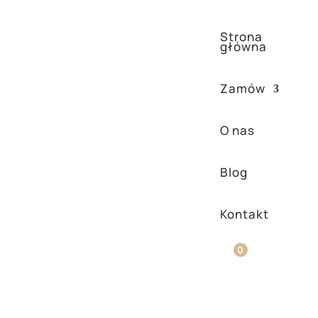
Strona
główna
Zamów
O nas
Blog
Kontakt
y aminokwas kolagenu
0