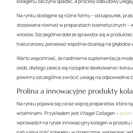
kolagenu zaczyna spadać, a procesy odbudowy ulegaj
Na rynku dostępne są różne formy – od kapsułek, przez
stosowana również w preparatach kosmetycznych – w
włosów. Szczególnie dobrze sprawdza się w produktach
hialuronowy, ponieważ wspólnie działają na głębokie 
Warto wspomnieć, że nadmierna suplementacja może
osób, dlatego zaleca się rozsądne dawkowanie i konsult
powinny szczególnie zwrócić uwagę na odpowiednie 
Prolina a innowacyjne produkty ko
Na rynku pojawia się coraz więcej preparatów, które ł
witaminami. Przykładem jest Vitagel Collagen –
polsk
wprowadził na rynek innowacyjny kolagen w proszku i
naturalną ilość kolagenu w organizmie, wspierając j