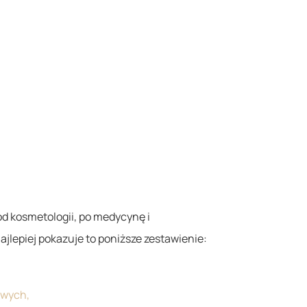
od kosmetologii, po medycynę i
ajlepiej pokazuje to poniższe zestawienie:
owych,