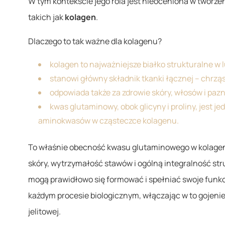
W tym kontekście jego rola jest nieoceniona w tworzen
takich jak
kolagen
.
Dlaczego to tak ważne dla kolagenu?
kolagen to najważniejsze białko strukturalne w 
stanowi główny składnik tkanki łącznej – chrząst
odpowiada także za zdrowie skóry, włosów i pazn
kwas glutaminowy, obok glicyny i proliny, jest 
aminokwasów w cząsteczce kolagenu.
To właśnie obecność kwasu glutaminowego w kolagen
skóry, wytrzymałość stawów i ogólną integralność str
mogą prawidłowo się formować i spełniać swoje funk
każdym procesie biologicznym, włączając w to gojenie
jelitowej.