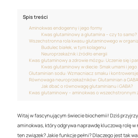
Spis treści
Aminokwas endogenny i jego formy
Kwas glutaminowy a glutamina – czy to samo?
Wszechstronna rola kwasu glutaminowego w organi
Budulec białek, w tym kolagenu
Neuroprzekaźnik i źródło energii
Kwas glutaminowy a zdrowie mózgu: Uczenie się i pa
Kwas glutaminowy w diecie: Smak umami i jego
Glutaminian sodu: Wzmacniacz smaku i kontrowersj
Równowaga neuroprzekaźników: Glutaminian a GAB
Jak dbać o równowagę glutaminianu i GABA?
Kwas glutaminowy – aminokwas o wszechstronnym 
Witaj w fascynującym świecie biochemii! Dziś przyjrz
aminokwas, który odgrywa naprawdę kluczową rolę w 
ten związek? Jakie funkcje pełni? Dlaczego jest tak w