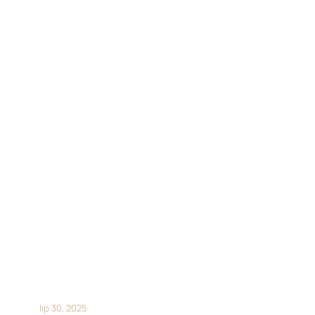
Blog
Kwas glutaminowy – niezbę
sprawności mózgu i zdrowyc
lip 30, 2025