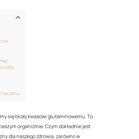
zmie
mięć
 źródła
e
A
znaczeniu
ymy się bliżej kwasowi glutaminowemu. To
naszym organizmie. Czym dokładnie jest
ażny dla naszego zdrowia, zarówno w