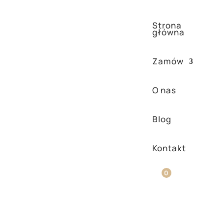
Strona
główna
Zamów
O nas
Blog
Kontakt
dny aminokwas dla
0
h tkanek