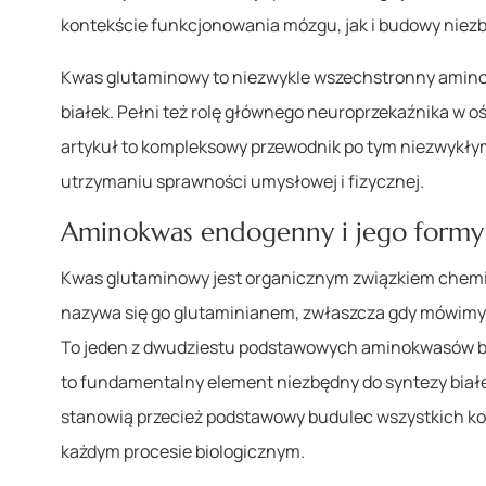
kontekście funkcjonowania mózgu, jak i budowy niezb
Kwas glutaminowy to niezwykle wszechstronny amin
białek. Pełni też rolę głównego neuroprzekaźnika w
artykuł to kompleksowy przewodnik po tym niezwykłym
utrzymaniu sprawności umysłowej i fizycznej.
Aminokwas endogenny i jego formy
Kwas glutaminowy jest organicznym związkiem chem
nazywa się go glutaminianem, zwłaszcza gdy mówimy o 
To jeden z dwudziestu podstawowych aminokwasów bi
to fundamentalny element niezbędny do syntezy biał
stanowią przecież podstawowy budulec wszystkich kom
każdym procesie biologicznym.