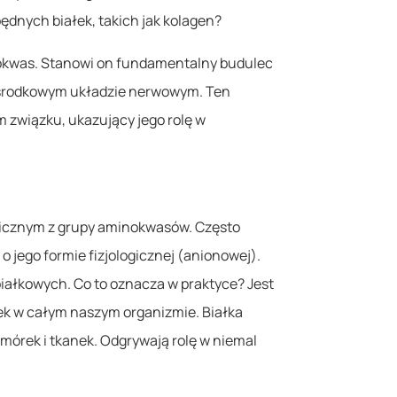
ędnych białek, takich jak kolagen?
okwas. Stanowi on fundamentalny budulec
 ośrodkowym układzie nerwowym. Ten
 związku, ukazujący jego rolę w
icznym z grupy aminokwasów. Często
jego formie fizjologicznej (anionowej).
ałkowych. Co to oznacza w praktyce? Jest
ek w całym naszym organizmie. Białka
órek i tkanek. Odgrywają rolę w niemal